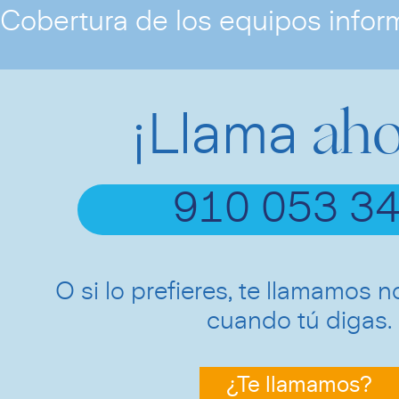
Cobertura de los equipos inform
aho
¡Llama
910 053 3
O si lo prefieres, te llamamos n
cuando tú digas.
¿Te llamamos?