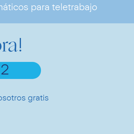
áticos para teletrabajo
ra
!
42
osotros gratis