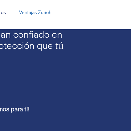
ros
Ventajas Zurich
an confiado en
tú
rotección que
os para ti!