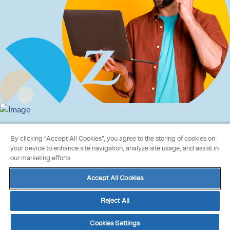
By clicking “Accept All Cookies”, you agree to the storing of cookies on
your device to enhance site navigation, analyze site usage, and assist in
our marketing efforts.
Protección de datos
|
Política de cookies
|
Cookies
Accept All Cookies
Settings
| Copyright © 2026 Zurich
Reject All
Cookies Settings