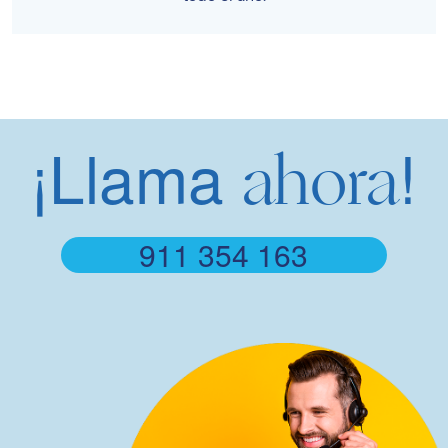
¡Llama
!
ahora
911 354 163