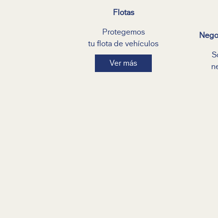
Flotas
Protegemos
Negoc
tu flota de vehículos
S
Ver más
n