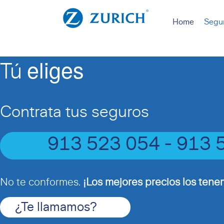
Home
Segur
eliges
Tú
Contrata tus seguros
913 523 054 - 913 
No te conformes.
¡Los mejores precios los tenem
¿Te llamamos?