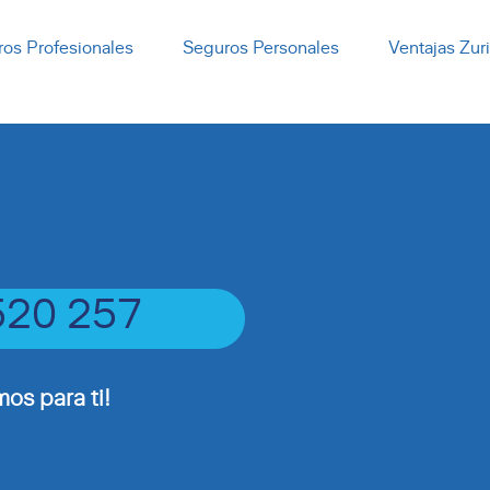
os Profesionales
Seguros Personales
Ventajas Zur
520 257
os para ti!