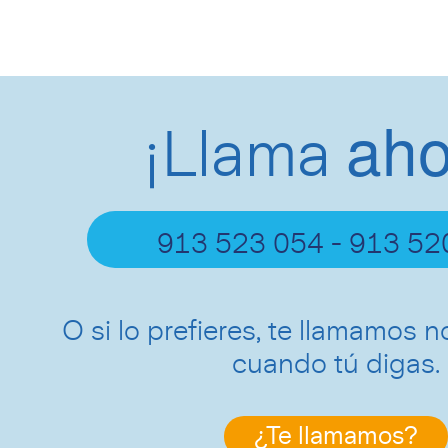
aho
¡Llama
913 523 054 - 913 52
O si lo prefieres, te llamamos n
cuando tú digas.
¿Te llamamos?