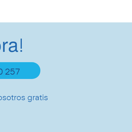
ra
!
0 257
osotros gratis