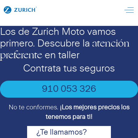
Off
Los de Zurich Moto vamos
atención
primero. Descubre la
preferente
en taller
Contrata tus seguros
910 053 326
No te conformes.
¡Los mejores precios los
tenemos para ti!
¿Te llamamos?