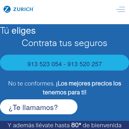
Off
eliges
Tú
Contrata tus seguros
913 523 054 - 913 520 257
No te conformes.
¡Los mejores precios los
tenemos para ti!
¿Te llamamos?
Y además llévate hasta
80*
de bienvenida